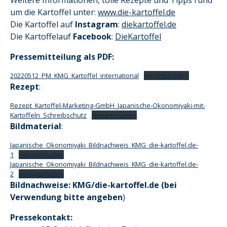
Weitere Informationen, tolle Rezepte und Tipps rund
um die Kartoffel unter:
www.die-kartoffel.de
Die Kartoffel auf
Instagram
:
diekartoffel.de
Die Kartoffelauf
Facebook
:
DieKartoffel
Pressemitteilung als PDF:
20220512_PM_KMG_Kartoffel_international
Herunterladen
Rezept
:
Rezept_Kartoffel-Marketing-GmbH_Japanische-Okonomiyaki-mit-
Kartoffeln_Schreibschutz
Herunterladen
Bildmaterial
:
Japanische_Okonomiyaki_Bildnachweis_KMG_die-kartoffel.de-
1
Herunterladen
Japanische_Okonomiyaki_Bildnachweis_KMG_die-kartoffel.de-
2
Herunterladen
Bildnachweise: KMG/die-kartoffel.de (bei
Verwendung bitte angeben
)
Pressekontakt: