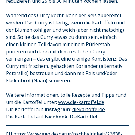
reduzieren und 25 bis 30 Minuten köcheln lassen.
Während das Curry kocht, kann der Reis zubereitet
werden. Das Curry ist fertig, wenn die Kartoffeln und
der Blumenkohl gar und weich (aber nicht matschig)
sind. Sollte das Curry etwas zu dünn sein, einfach
einen kleinen Teil davon mit einem Pürierstab
pürieren und dann mit dem restlichen Curry
vermengen – das ergibt eine cremige Konsistenz. Das
Curry mit frischem, gehackten Koriander (alternativ
Petersilie) bestreuen und dann mit Reis und/oder
Fladenbrot (Naan) servieren.
Weitere Informationen, tolle Rezepte und Tipps rund
um die Kartoffel unter:
www.die-kartoffel.de
Die Kartoffel auf
Instagram
:
diekartoffel.de
Die Kartoffel auf
Facebook
:
DieKartoffel
[1]
https://www.geo.de/natur/nachhaltigkeit/22638-