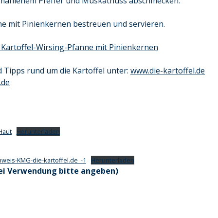
 gemahlenem Pfeffer und Muskatnuss abschmecken.
ne mit Pinienkernen bestreuen und servieren.
 Kartoffel-Wirsing-Pfanne mit Pinienkernen
 Tipps rund um die Kartoffel unter:
www.die-kartoffel.de
.de
Haut
Herunterladen
hweis-KMG-die-kartoffel.de_-1
Herunterladen
bei Verwendung bitte angeben)