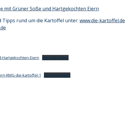
nge mit Grüner Soße und Hartgekochten Eiern
 Tipps rund um die Kartoffel unter:
www.die-kartoffel.de
.de
d-Hartgekochten-Eiern
Herunterladen
rn-KMG-die-kartoffel-1
Herunterladen