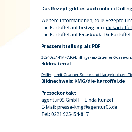
Das Rezept gibt es auch online:
Drilli
Weitere Informationen, tolle Rezepte und
Die Kartoffel auf
Instagram
:
diekartoffel
Die Kartoffel auf
Facebook
:
DieKartoffel
Pressemitteilung als PDF
20240221-PM-KMG-Drillinge-mit-Gruener-Sosse-un
Bildmaterial
Drillinge-mit-Gruener-Sosse-und-Hartgekochten-Eie
Bildnachweis: KMG/die-kartoffel.de
Pressekontakt:
agentur05 GmbH | Linda Künzel
E-Mail: presse-kmg@agentur05.de
Tel.: 0221 925454-817