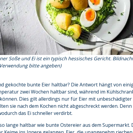
üner Soße und Ei ist ein typisch hessisches Gericht. Bildnac
 Verwendung bitte angeben)
ind gekochte bunte Eier haltbar? Die Antwort hängt von eini
peratur zwei Wochen haltbar sind, während im Kühlschrank
önnen. Dies gilt allerdings nur für Eier mit unbeschädigte
llten sie nach dem Kochen nicht abgeschreckt werden. Denn
odurch das Ei schneller verdirbt.
ht so lange haltbar wie bunte Ostereier aus dem Supermarkt. 
er Keime ins Innere gelangen. Eier, die unangenehm riechen,